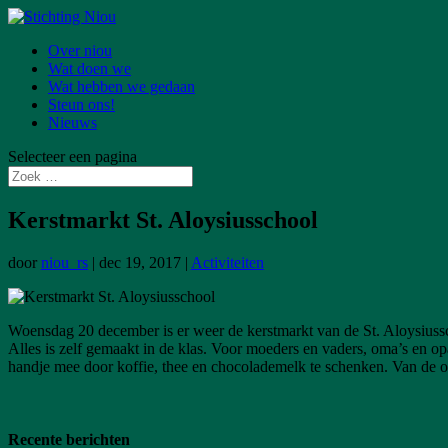
Over niou
Wat doen we
Wat hebben we gedaan
Steun ons!
Nieuws
Selecteer een pagina
Kerstmarkt St. Aloysiusschool
door
niou_rs
|
dec 19, 2017
|
Activiteiten
Woensdag 20 december is er weer de kerstmarkt van de St. Aloysiusschoo
Alles is zelf gemaakt in de klas. Voor moeders en vaders, oma’s en op
handje mee door koffie, thee en chocolademelk te schenken. Van de o
Recente berichten